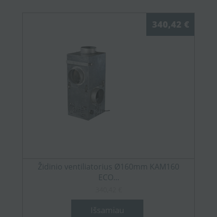
340,42 €
Židinio ventiliatorius Ø160mm KAM160
ECO...
340,42 €
Išsamiau