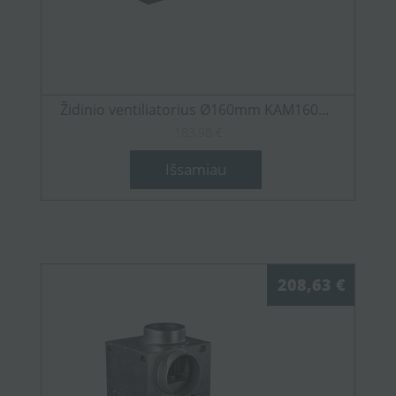
Židinio ventiliatorius Ø160mm KAM160...
183,98 €
Išsamiau
208,63 €