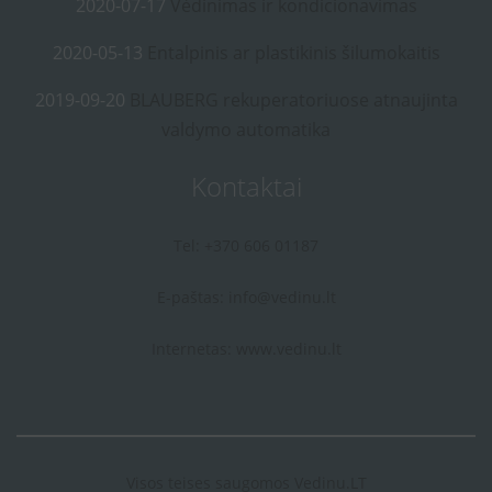
2020-07-17
Vėdinimas ir kondicionavimas
2020-05-13
Entalpinis ar plastikinis šilumokaitis
2019-09-20
BLAUBERG rekuperatoriuose atnaujinta
valdymo automatika
Kontaktai
Tel: +370 606 01187
E-paštas:
info@vedinu.lt
Internetas:
www.vedinu.lt
Visos teises saugomos Vedinu.LT