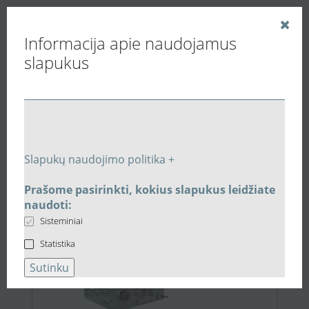
Informacija apie naudojamus
slapukus
Vedinu.LT
Paieškos rezultatai
Slapukų naudojimo politika +
Prašome pasirinkti, kokius slapukus leidžiate
183,98 €
naudoti:
Sisteminiai
Statistika
Sutinku