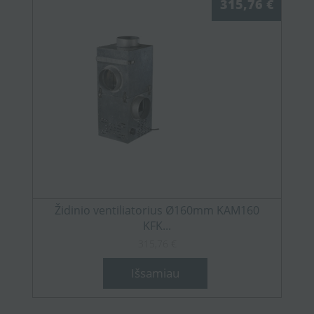
315,76 €
Židinio ventiliatorius Ø160mm KAM160
KFK...
315,76 €
Išsamiau