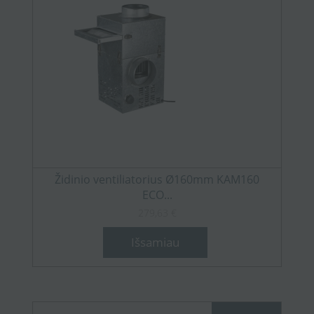
Židinio ventiliatorius Ø160mm KAM160
ECO...
279,63 €
Išsamiau