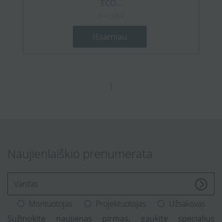
ECO...
347,98 €
Išsamiau
1
Naujienlaiškio prenumerata
[Enter.your.name]
Montuotojas
Projektuotojas
Užsakovas
Sužinokite naujienas pirmas, gaukite specialius