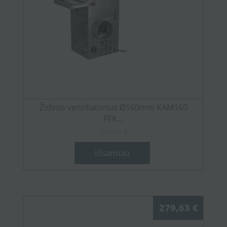
Židinio ventiliatorius Ø160mm KAM160
FFK...
255,01 €
Išsamiau
279,63 €