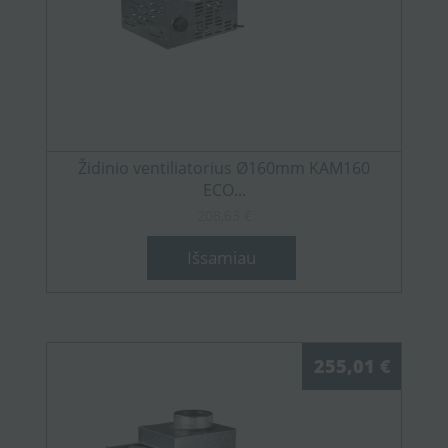
Židinio ventiliatorius Ø160mm KAM160
ECO...
208,63 €
Išsamiau
255,01 €