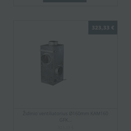
323,33 €
Židinio ventiliatorius Ø160mm KAM160
GFK...
323,33 €