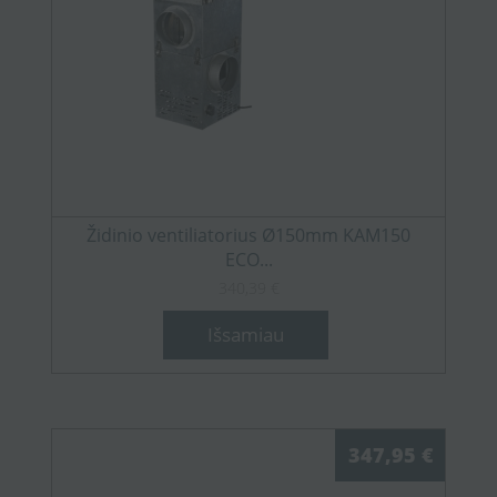
Židinio ventiliatorius Ø150mm KAM150
ECO...
340,39 €
Išsamiau
347,95 €