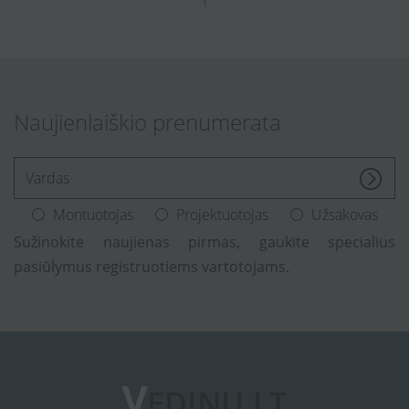
Naujienlaiškio prenumerata
[Enter.your.name]
Montuotojas
Projektuotojas
Užsakovas
Sužinokite naujienas pirmas, gaukite specialius
pasiūlymus registruotiems vartotojams.