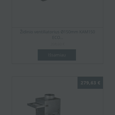
Židinio ventiliatorius Ø150mm KAM150
ECO...
208,60 €
Išsamiau
279,63 €