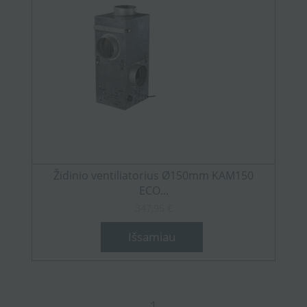
Židinio ventiliatorius Ø150mm KAM150
ECO...
347,95 €
Išsamiau
1