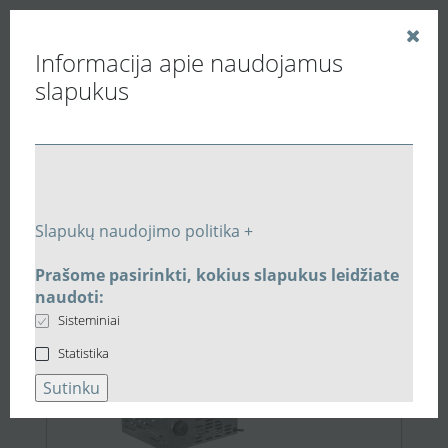
Informacija apie naudojamus
slapukus
Vedinu.LT
Paieškos rezultatai
Slapukų naudojimo politika +
Prašome pasirinkti, kokius slapukus leidžiate
208,60 €
naudoti:
Sisteminiai
Statistika
Sutinku