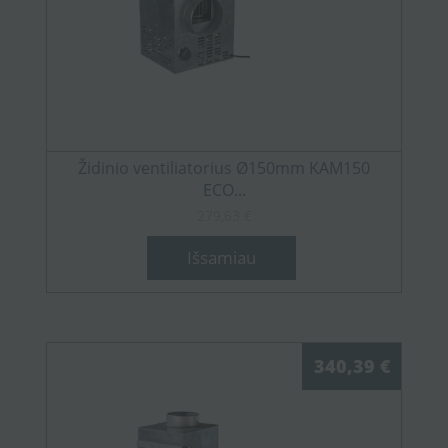
Židinio ventiliatorius Ø150mm KAM150
ECO...
279,63 €
Išsamiau
340,39 €