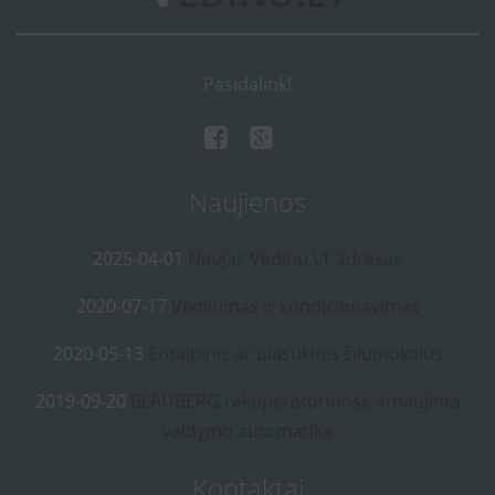
Pasidalink!
Naujienos
2025-04-01
Naujas Vedinu.LT adresas
2020-07-17
Vėdinimas ir kondicionavimas
2020-05-13
Entalpinis ar plastikinis šilumokaitis
2019-09-20
BLAUBERG rekuperatoriuose atnaujinta
valdymo automatika
Kontaktai