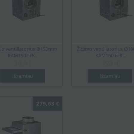
nio ventiliatorius Ø150mm
Židinio ventiliatorius Ø
KAM150 FFK...
KAM160 FFK...
240,34 €
255,01 €
Išsamiau
Išsamiau
279,63 €