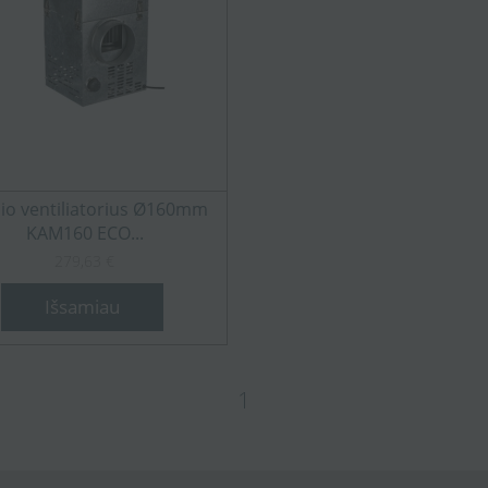
nio ventiliatorius Ø160mm
KAM160 ECO...
279,63 €
Išsamiau
1