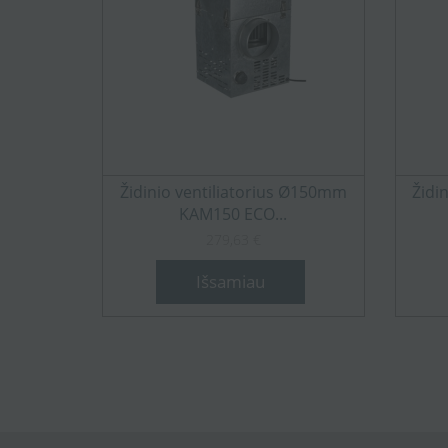
Židinio ventiliatorius Ø150mm
Židi
KAM150 ECO...
279,63 €
Išsamiau