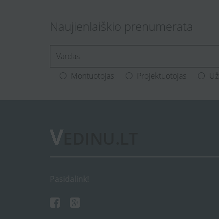
Naujienlaiškio prenumerata
[Enter.your.name]
Montuotojas
Projektuotojas
Už
Pasidalink!