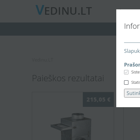
A
PIE MUS
Info
Slapuk
Vedinu.LT
Prašom
Sist
Paieškos rezultatai
Stati
Sutin
215,05 €