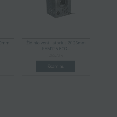
160mm
Židinio ventiliatorius Ø125mm
KAM125 ECO...
265,73 €
Išsamiau