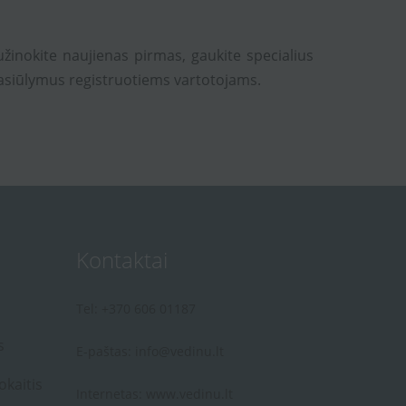
užinokite naujienas pirmas, gaukite specialius
asiūlymus registruotiems vartotojams.
Kontaktai
Tel: +370 606 01187
s
E-paštas:
info@vedinu.lt
okaitis
Internetas:
www.vedinu.lt