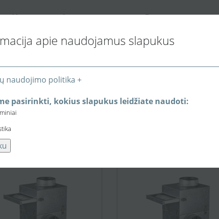
K
I
P
ONTAKTAI
NFORMACIJA PIRKĖJUI
REKYBOS VIETOS
rmacija apie naudojamus slapukus
ų naudojimo politika +
e pasirinkti, kokius slapukus leidžiate naudoti:
eminiai
stika
ku
240,34 €
255