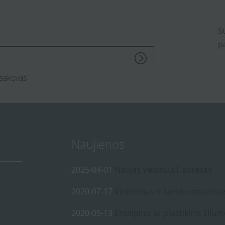
S
p
sakovas
Naujienos
2025-04-01
Naujas Vedinu.LT adresas
2020-07-17
Vėdinimas ir kondicionavima
2020-05-13
Entalpinis ar plastikinis šilum