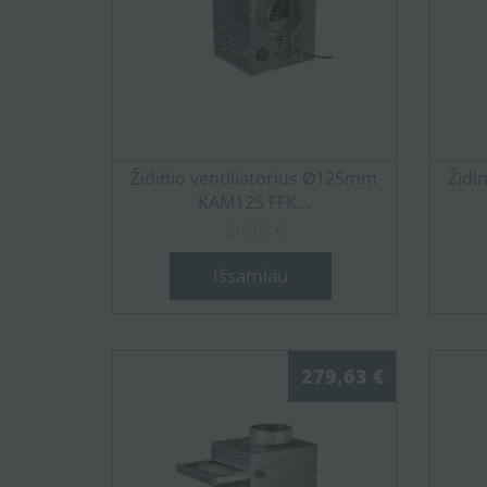
Židinio ventiliatorius Ø125mm
Židi
KAM125 FFK...
215,05 €
Išsamiau
279,63 €