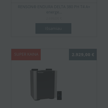
RENSON® ENDURA DELTA 380 PH T4 A+
energe...
2.699,00 €
Išsamiau
SUPER KAINA
2.929,00 €