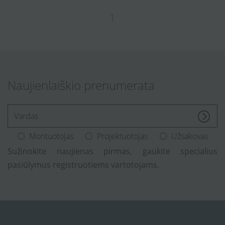
1
Naujienlaiškio prenumerata
[Enter.your.name]
Montuotojas
Projektuotojas
Užsakovas
Sužinokite naujienas pirmas, gaukite specialius
pasiūlymus registruotiems vartotojams.