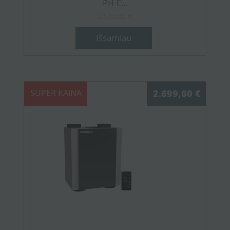
PH-E...
2.530,00 €
Išsamiau
SUPER KAINA
2.699,00 €