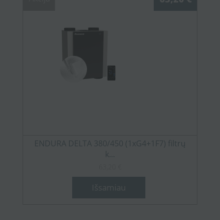
ENDURA DELTA 380/450 (1xG4+1F7) filtrų
k...
63,20 €
Išsamiau