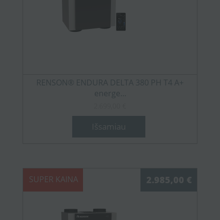
RENSON® ENDURA DELTA 380 PH T4 A+
energe...
2.699,00 €
Išsamiau
SUPER KAINA
2.985,00 €