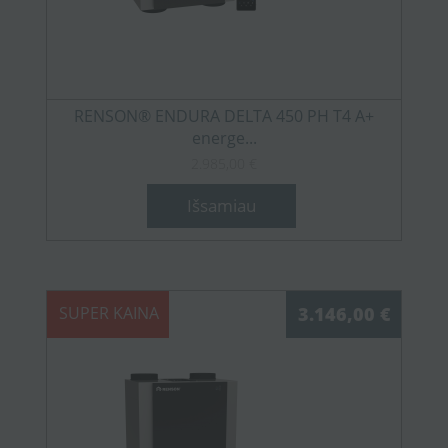
RENSON® ENDURA DELTA 450 PH T4 A+
energe...
2.985,00 €
Išsamiau
SUPER KAINA
3.146,00 €