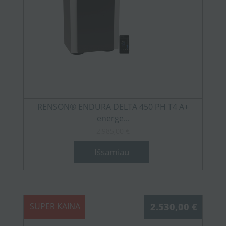
RENSON® ENDURA DELTA 450 PH T4 A+
energe...
2.985,00 €
Išsamiau
SUPER KAINA
2.530,00 €