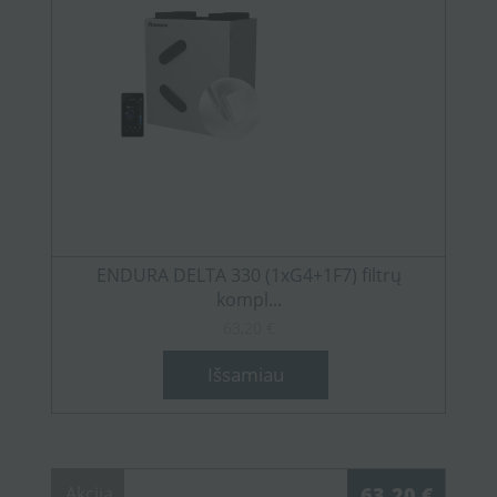
ENDURA DELTA 330 (1xG4+1F7) filtrų
kompl...
63,20 €
Išsamiau
Akcija
63,20 €