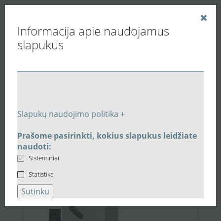
Informacija apie naudojamus
slapukus
Vedinu.LT
Paieškos rezultatai
Slapukų naudojimo politika +
Prašome pasirinkti, kokius slapukus leidžiate
SUPER KAINA
2.279,00 €
naudoti:
Sisteminiai
Statistika
Sutinku