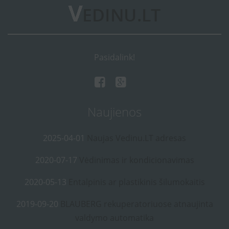
Pasidalink!
Naujienos
2025-04-01
Naujas Vedinu.LT adresas
2020-07-17
Vėdinimas ir kondicionavimas
2020-05-13
Entalpinis ar plastikinis šilumokaitis
2019-09-20
BLAUBERG rekuperatoriuose atnaujinta
valdymo automatika