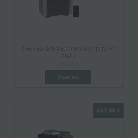
Entalpinis RENSON® ENDURA DELTA 450
PH-E...
3.146,00 €
Išsamiau
237,00 €