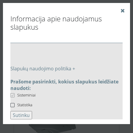
Informacija apie naudojamus
slapukus
Vedinu.LT
Paieškos rezultatai
Slapukų naudojimo politika +
Prašome pasirinkti, kokius slapukus leidžiate
Akcija
1.199,00 €
naudoti:
Sisteminiai
Statistika
Sutinku