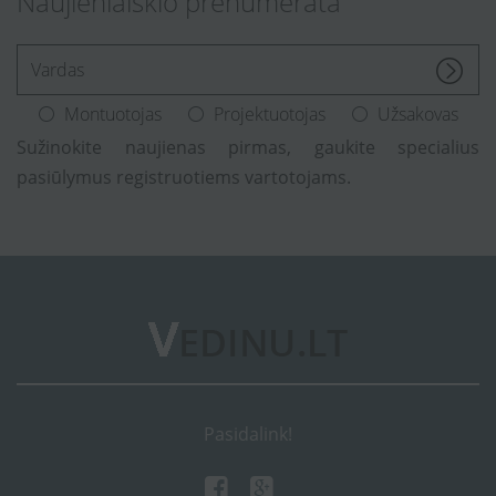
Naujienlaiškio prenumerata
[Enter.your.name]
Montuotojas
Projektuotojas
Užsakovas
Sužinokite naujienas pirmas, gaukite specialius
pasiūlymus registruotiems vartotojams.
Pasidalink!