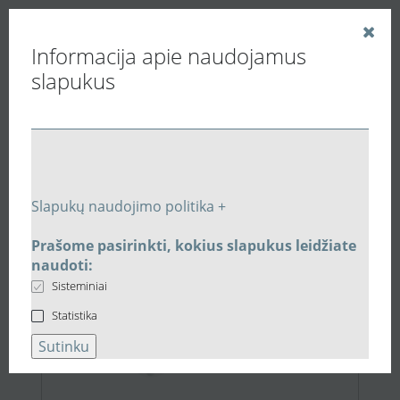
Informacija apie naudojamus
slapukus
Vedinu.LT
Paieškos rezultatai
Slapukų naudojimo politika +
Prašome pasirinkti, kokius slapukus leidžiate
11,98 €
naudoti:
Sisteminiai
Statistika
Sutinku