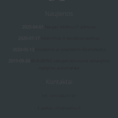
Naujienos
2025-04-01
Naujas Vedinu.LT adresas
2020-07-17
Vėdinimas ir kondicionavimas
2020-05-13
Entalpinis ar plastikinis šilumokaitis
2019-09-20
BLAUBERG rekuperatoriuose atnaujinta
valdymo automatika
Kontaktai
Tel: +370 606 01187
E-paštas:
info@vedinu.lt