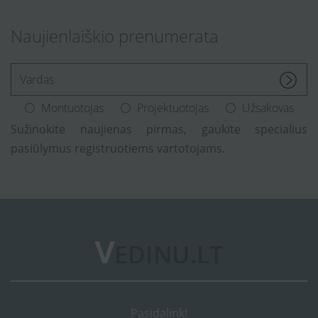
Naujienlaiškio prenumerata
[Enter.your.name]
Montuotojas
Projektuotojas
Užsakovas
Sužinokite naujienas pirmas, gaukite specialius
pasiūlymus registruotiems vartotojams.
Pasidalink!