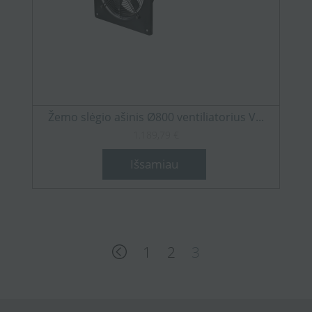
Žemo slėgio ašinis Ø800 ventiliatorius V...
1.189,79 €
Išsamiau
1
2
3