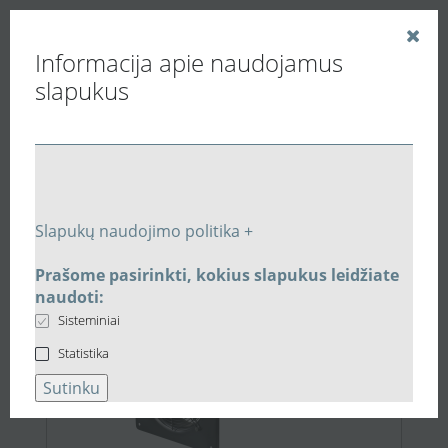
Informacija apie naudojamus
slapukus
Vedinu.LT
Paieškos rezultatai
Slapukų naudojimo politika +
Prašome pasirinkti, kokius slapukus leidžiate
944,77 €
naudoti:
Sisteminiai
Statistika
Sutinku