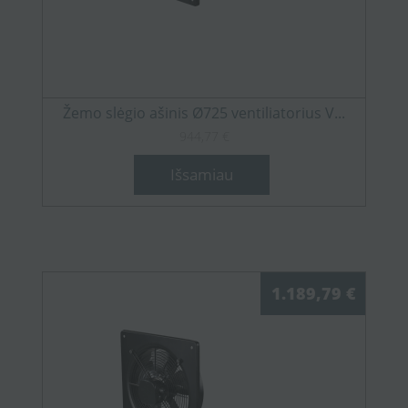
Žemo slėgio ašinis Ø725 ventiliatorius V...
944,77 €
Išsamiau
1.189,79 €