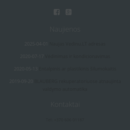
Naujienos
2025-04-01
Naujas Vedinu.LT adresas
2020-07-17
Vėdinimas ir kondicionavimas
2020-05-13
Entalpinis ar plastikinis šilumokaitis
2019-09-20
BLAUBERG rekuperatoriuose atnaujinta
valdymo automatika
Kontaktai
Tel: +370 606 01187