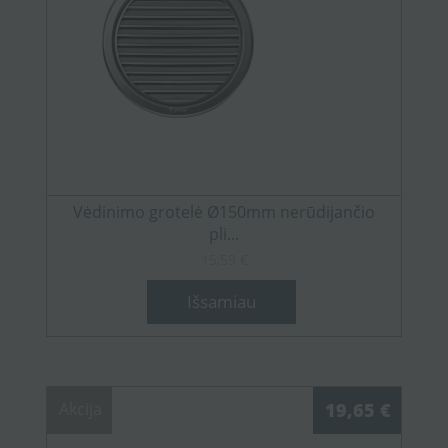
Vėdinimo grotelė Ø150mm nerūdijančio
pli...
15,59 €
Išsamiau
Akcija
19,65 €