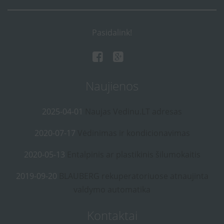
Pasidalink!
Naujienos
2025-04-01
Naujas Vedinu.LT adresas
2020-07-17
Vėdinimas ir kondicionavimas
2020-05-13
Entalpinis ar plastikinis šilumokaitis
2019-09-20
BLAUBERG rekuperatoriuose atnaujinta
valdymo automatika
Kontaktai