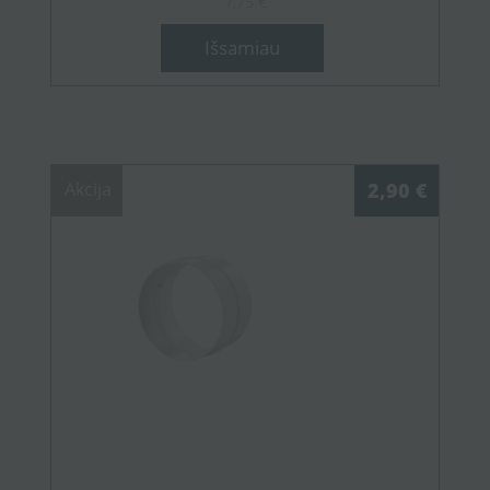
7,75 €
Išsamiau
Akcija
2,90 €