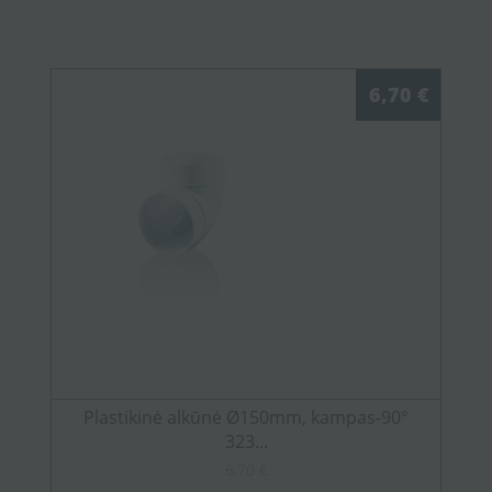
6,70 €
Plastikinė alkūnė Ø150mm, kampas-90°
323...
6,70 €