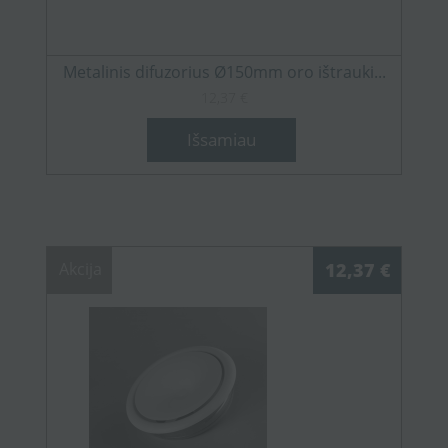
Metalinis difuzorius Ø150mm oro ištrauki...
12,37 €
Išsamiau
Akcija
12,37 €