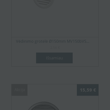
Vėdinimo grotelė Ø150mm MV150bVS...
2,56 €
Išsamiau
Akcija
15,59 €