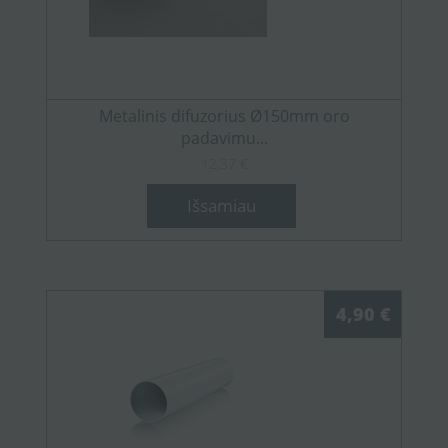
Metalinis difuzorius Ø150mm oro
padavimu...
12,37 €
Išsamiau
4,90 €