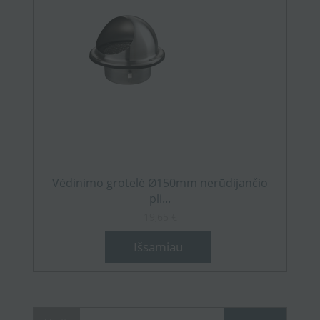
Vėdinimo grotelė Ø150mm nerūdijančio
pli...
19,65 €
Išsamiau