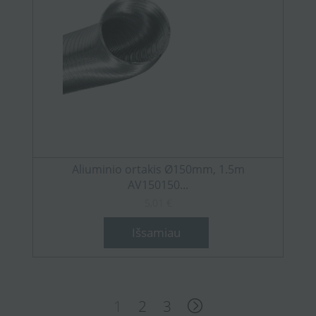
Aliuminio ortakis Ø150mm, 1.5m
AV150150...
5,01 €
Išsamiau
1
2
3