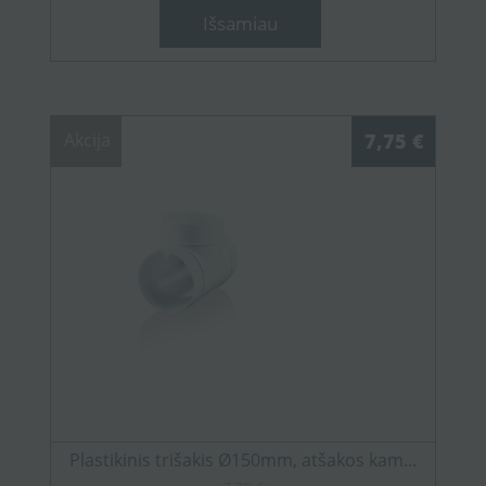
Išsamiau
Akcija
7,75 €
Plastikinis trišakis Ø150mm, atšakos kam...