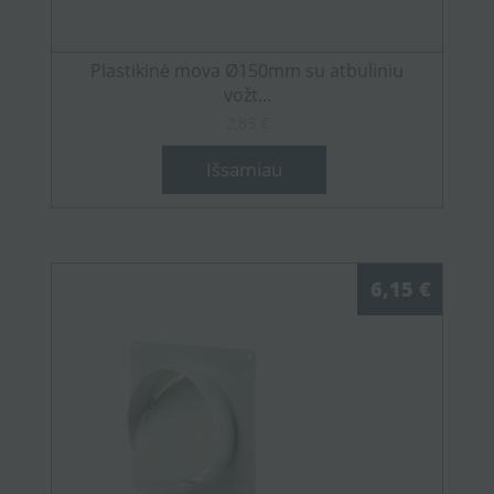
Plastikinė mova Ø150mm su atbuliniu
vožt...
2,83 €
Išsamiau
6,15 €