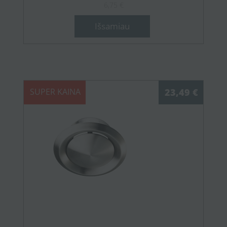
6,75 €
Išsamiau
SUPER KAINA
23,49 €