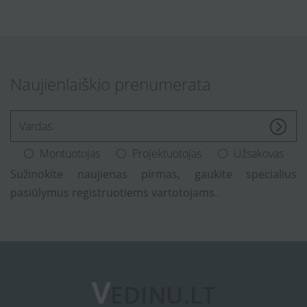
Naujienlaiškio prenumerata
[Enter.your.name]
Montuotojas
Projektuotojas
Užsakovas
Sužinokite naujienas pirmas, gaukite specialius
pasiūlymus registruotiems vartotojams.