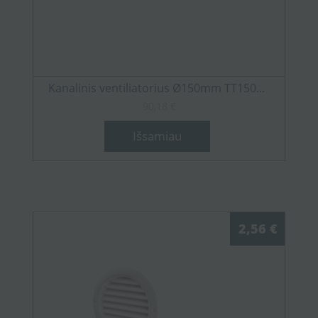
Kanalinis ventiliatorius Ø150mm TT150...
90,18 €
Išsamiau
2,56 €