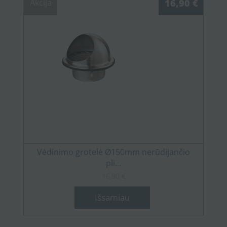
Akcija
16,90 €
Vėdinimo grotelė Ø150mm nerūdijančio
pli...
16,90 €
Išsamiau