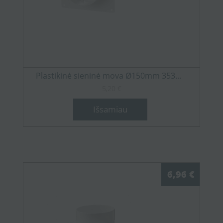
Plastikinė sieninė mova Ø150mm 353...
5,20 €
Išsamiau
6,96 €