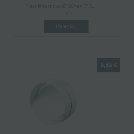
Plastikinė mova Ø150mm 313...
2,90 €
Išsamiau
2,83 €