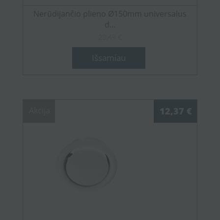
Nerūdijančio plieno Ø150mm universalus
d...
23,49 €
Išsamiau
Akcija
12,37 €