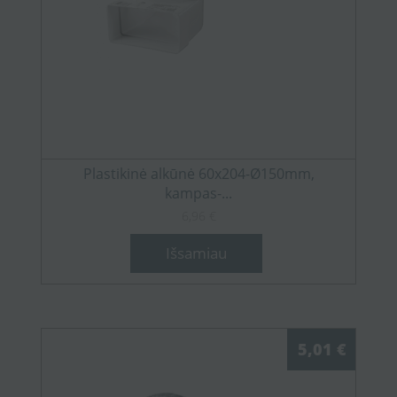
Plastikinė alkūnė 60x204-Ø150mm,
kampas-...
6,96 €
Išsamiau
5,01 €