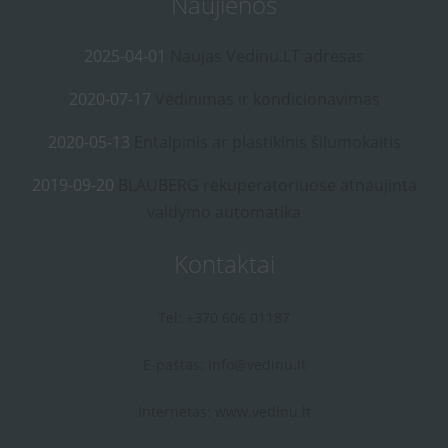
Naujienos
2025-04-01
Naujas Vedinu.LT adresas
2020-07-17
Vėdinimas ir kondicionavimas
2020-05-13
Entalpinis ar plastikinis šilumokaitis
2019-09-20
BLAUBERG rekuperatoriuose atnaujinta
valdymo automatika
Kontaktai
Tel: +370 606 01187
E-paštas:
info@vedinu.lt
Internetas:
www.vedinu.lt