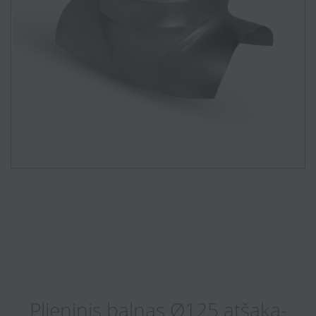
Plieninis balnas Ø125 atšaka-