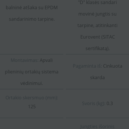
"D" klasės sandari
balninė atšaka su EPDM
movinė jungtis su
sandarinimo tarpine.
tarpine, atitinkanti
Eurovent (SITAC
sertifikatą).
Montavimas:
Apvali
Pagaminta iš:
Cinkuota
plieninių ortakių sistema
skarda
vėdinimui.
Ortakio skersmuo (mm):
Svoris (kg):
0.3
125
Jungties išorinis