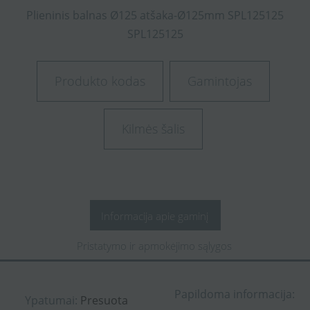
Plieninis
balnas
Ø125
atšaka-Ø125mm
SPL125125
SPL125125
Produkto kodas
Gamintojas
Kilmės šalis
Informacija apie gaminį
Pristatymo ir apmokėjimo sąlygos
Papildoma informacija:
Ypatumai:
Presuota