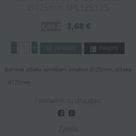
Ø125mm SPL125125
3,68 €
4,33 €
-
+
Į krepšelį
Palyginti
Balninė atšaka apvaliam ortakiui d125mm, atšaka
- d125mm.
Pasidalink su draugais
Žymės