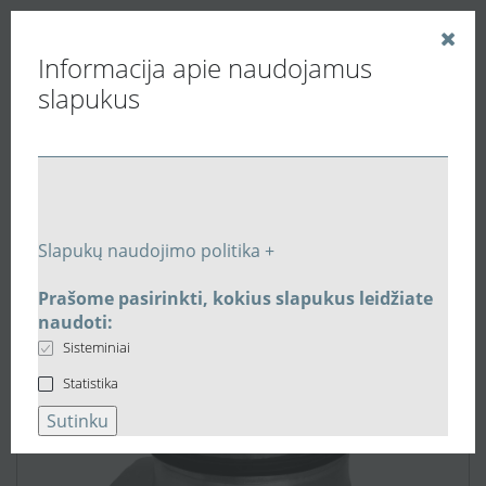
Informacija apie naudojamus
slapukus
Vedinu.LT
Vėdinimo ortakiai, slopintuvai, filtrai.
Plieniniai apvalūs ortakiai ir jungtys
Plieninis balnas Ø125 atšaka-Ø125mm SPL125125
Slapukų naudojimo politika +
Prašome pasirinkti, kokius slapukus leidžiate
naudoti:
Sisteminiai
Statistika
Sutinku