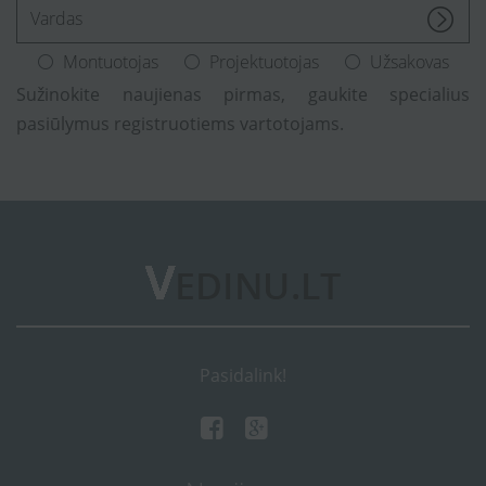
[Enter.your.name]
Montuotojas
Projektuotojas
Užsakovas
Sužinokite naujienas pirmas, gaukite specialius
pasiūlymus registruotiems vartotojams.
Pasidalink!