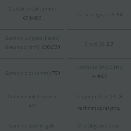
Stačiak. ortakis (mm):
Garso slėgis, dbA:
53
600x300
Gaminio jungties (flanšo)
Srovė (A):
2.3
skersmuo (mm):
620x320
Įtampa (V,50/(60)Hz):
Gaminio plotis (mm):
759
3~400Y
Gaminio aukštis (mm):
Saugumo klasė (IP):
žr
530
techninį aprašymą.
Gaminio išorinis gylis
Oro šildytuvo tipas: