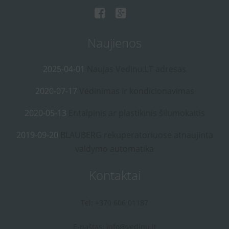
Naujienos
2025-04-01
Naujas Vedinu.LT adresas
2020-07-17
Vėdinimas ir kondicionavimas
2020-05-13
Entalpinis ar plastikinis šilumokaitis
2019-09-20
BLAUBERG rekuperatoriuose atnaujinta
valdymo automatika
Kontaktai
Tel: +370 606 01187
E-paštas:
info@vedinu.lt