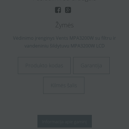
Žymės
Vėdinimo
įrenginys
Vents
MPA3200W
su
filtru
ir
vandeniniu
šildytuvu
MPA3200W LCD
Produkto kodas
Garantija
Kilmės šalis
Informacija apie gaminį