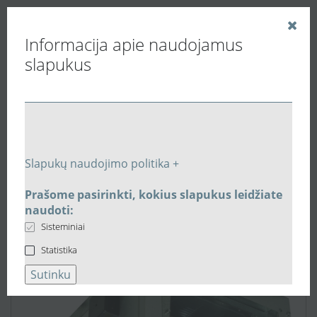
Informacija apie naudojamus
slapukus
Vedinu.LT
Oro tiekimo įrenginiai
Kanaliniai oro tiekimo įrenginiai stačiakampiams
ortakiams
Slapukų naudojimo politika +
Vėdinimo įrenginys Vents MPA3200W su filtru ir
vandeniniu šildytuvu
Prašome pasirinkti, kokius slapukus leidžiate
naudoti:
Sisteminiai
Statistika
Sutinku