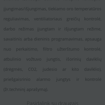
įjungimas/išjungimas, tiekiamo oro temperatūros
reguliavimas, ventiliatoriaus greičių kontrolė,
darbo režimas įjungtam ir išjungtam režime,
savaitinis arba dieninis programavimas, apsauga
nuo perkaitimo, filtro užterštumo kontrolė,
atbulinio vožtuvo jungtis, išorinių daviklių
(drėgmės, CO2, judesio ar kito daviklio),
priešgaisrinio alarmo jungtys ir kontrolė
(žr.techninį aprašymą).
Pasidalink su draugais