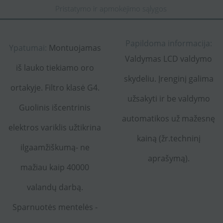
Pristatymo ir apmokėjimo sąlygos
Papildoma informacija:
Ypatumai:
Montuojamas
Valdymas LCD valdymo
iš lauko tiekiamo oro
skydeliu. Įrenginį galima
ortakyje. Filtro klasė G4.
užsakyti ir be valdymo
Guolinis išcentrinis
automatikos už mažesnę
elektros variklis užtikrina
kainą (žr.techninį
ilgaamžiškumą- ne
aprašymą).
mažiau kaip 40000
valandų darbą.
Sparnuotės mentelės -