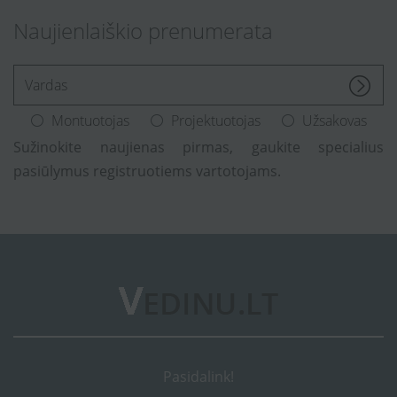
Naujienlaiškio prenumerata
[Enter.your.name]
Montuotojas
Projektuotojas
Užsakovas
Sužinokite naujienas pirmas, gaukite specialius
pasiūlymus registruotiems vartotojams.
Pasidalink!