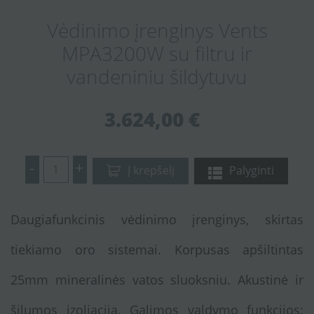
Vėdinimo įrenginys Vents
MPA3200W su filtru ir
vandeniniu šildytuvu
3.624,00 €
-
+
Į krepšelį
Palyginti
Daugiafunkcinis vėdinimo įrenginys, skirtas
tiekiamo oro sistemai. Korpusas apšiltintas
25mm mineralinės vatos sluoksniu. Akustinė ir
šilumos izoliacija. Galimos valdymo funkcijos: