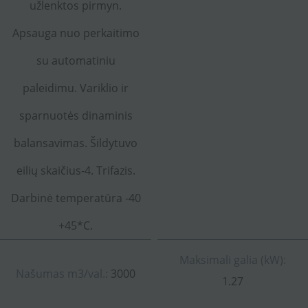
užlenktos pirmyn.
Apsauga nuo perkaitimo
su automatiniu
paleidimu. Variklio ir
sparnuotės dinaminis
balansavimas. Šildytuvo
eilių skaičius-4. Trifazis.
Darbinė temperatūra -40
+45*C.
Maksimali galia (kW):
Našumas m3/val.:
3000
1.27