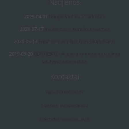
Naujienos
2025-04-01
Naujas Vedinu.LT adresas
2020-07-17
Vėdinimas ir kondicionavimas
2020-05-13
Entalpinis ar plastikinis šilumokaitis
2019-09-20
BLAUBERG rekuperatoriuose atnaujinta
valdymo automatika
Kontaktai
Tel: +370 606 01187
E-paštas:
info@vedinu.lt
Internetas:
www.vedinu.lt