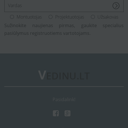
[Enter.your.name]
Montuotojas
Projektuotojas
Užsakovas
Sužinokite naujienas pirmas, gaukite specialius
pasiūlymus registruotiems vartotojams.
Pasidalink!