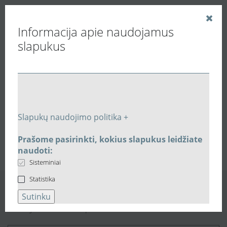
Informacija apie naudojamus
slapukus
Vedinu.LT
Paieškos rezultatai
Slapukų naudojimo politika +
1
0
Prašome pasirinkti, kokius slapukus leidžiate
naudoti:
Sisteminiai
Statistika
Sutinku
Naujienlaiškio prenumerata